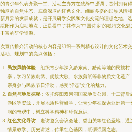
动的青少年代表齐聚一堂。活动主办方在致辞中强调，贵州拥有
天独厚的自然生态、底蕴深厚的红色文化、绚丽多姿的民族风情
日新月异的发展成就，是开展研学实践和文化交流的理想之地。
择绥阳作为启动地点，正是看中了其作为“中国诗乡”的独特文化魅
和丰富的研学资源。
本次宣传推介活动的核心内容是组织一系列精心设计的文化艺术
流活动。规划中的亮点包括：
民族风情体验
：组织青少年深入黔东南、黔南等地的民族村
寨，学习苗族刺绣、侗族大歌、水族剪纸等非物质文化遗产
亲身参与民族节日活动，感受“活态”文化的魅力。
自然与地质探秘
：依托绥阳双河洞国家地质公园、十二背后
游区等资源，开展地质科普研学，让青少年在探索亚洲第一
洞的奇观中，树立科学精神和环保意识。
红色文化寻访
：走访遵义会议会址、娄山关等红色圣地，通
情景教学、历史讲述，传承红色基因，砥砺强国之志。