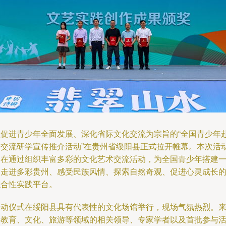
以促进青少年全面发展、深化省际文化交流为宗旨的“全国青少年
黔交流研学宣传推介活动”在贵州省绥阳县正式拉开帷幕。本次活
旨在通过组织丰富多彩的文化艺术交流活动，为全国青少年搭建
个走进多彩贵州、感受民族风情、探索自然奇观、促进心灵成长
综合性实践平台。
启动仪式在绥阳县具有代表性的文化场馆举行，现场气氛热烈。
自教育、文化、旅游等领域的相关领导、专家学者以及首批参与