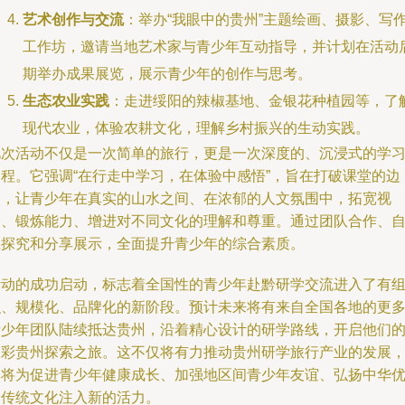
艺术创作与交流
：举办“我眼中的贵州”主题绘画、摄影、写
工作坊，邀请当地艺术家与青少年互动指导，并计划在活动
期举办成果展览，展示青少年的创作与思考。
生态农业实践
：走进绥阳的辣椒基地、金银花种植园等，了
现代农业，体验农耕文化，理解乡村振兴的生动实践。
此次活动不仅是一次简单的旅行，更是一次深度的、沉浸式的学
过程。它强调“在行走中学习，在体验中感悟”，旨在打破课堂的边
界，让青少年在真实的山水之间、在浓郁的人文氛围中，拓宽视
野、锻炼能力、增进对不同文化的理解和尊重。通过团队合作、
主探究和分享展示，全面提升青少年的综合素质。
活动的成功启动，标志着全国性的青少年赴黔研学交流进入了有
织、规模化、品牌化的新阶段。预计未来将有来自全国各地的更
青少年团队陆续抵达贵州，沿着精心设计的研学路线，开启他们
多彩贵州探索之旅。这不仅将有力推动贵州研学旅行产业的发展
更将为促进青少年健康成长、加强地区间青少年友谊、弘扬中华
秀传统文化注入新的活力。